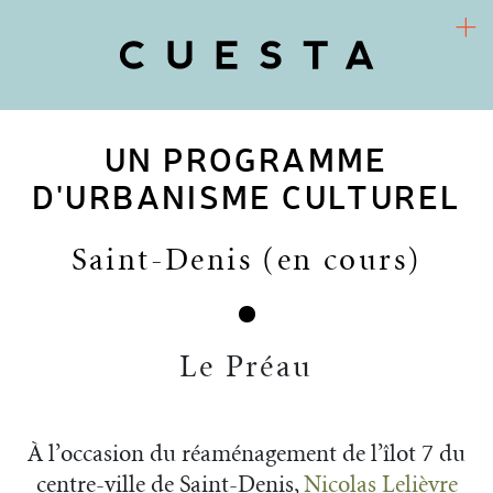
UN PROGRAMME
COOPÉRATIVE D’URBANISME CULTUREL
Arts / Territoires / Sociétés
D'URBANISME CULTUREL
CUESTA
Saint-Denis (en cours)
PROJETS
RECHERCHE-ACTION
Le Préau
FR
ACTUALITÉS
À l’occasion du réaménagement de l’îlot 7 du
centre-ville de Saint-Denis,
Nicolas Lelièvre