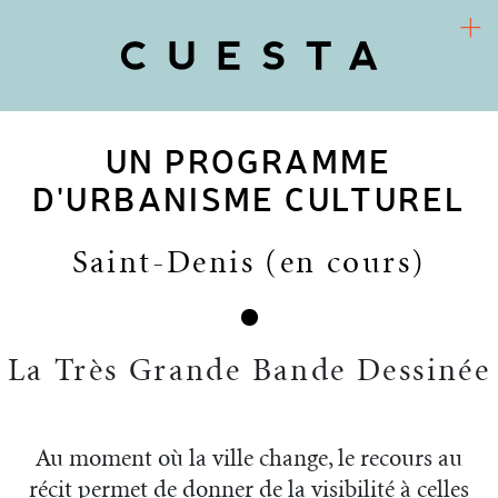
UN PROGRAMME
COOPÉRATIVE D’URBANISME CULTUREL
Arts / Territoires / Sociétés
D'URBANISME CULTUREL
CUESTA
Saint-Denis (en cours)
PROJETS
RECHERCHE-ACTION
La Très Grande Bande Dessinée
FR
ACTUALITÉS
Au moment où la ville change, le recours au
récit permet de donner de la visibilité à celles