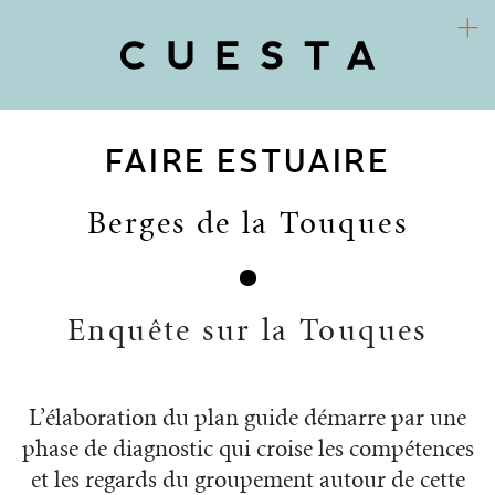
FAIRE ESTUAIRE
COOPÉRATIVE D’URBANISME CULTUREL
Arts / Territoires / Sociétés
Berges de la Touques
CUESTA
PROJETS
Enquête sur la Touques
RECHERCHE-ACTION
FR
ACTUALITÉS
L’élaboration du plan guide démarre par une
phase de diagnostic qui croise les compétences
et les regards du groupement autour de cette