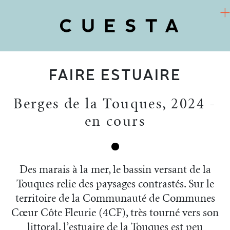
FAIRE ESTUAIRE
COOPÉRATIVE D’URBANISME CULTUREL
Arts / Territoires / Sociétés
Berges de la Touques
,
2024 -
CUESTA
en cours
PROJETS
RECHERCHE-ACTION
Des marais à la mer, le bassin versant de la
Touques relie des paysages contrastés. Sur le
FR
ACTUALITÉS
territoire de la Communauté de Communes
Cœur Côte Fleurie (4CF), très tourné vers son
littoral, l’estuaire de la Touques est peu