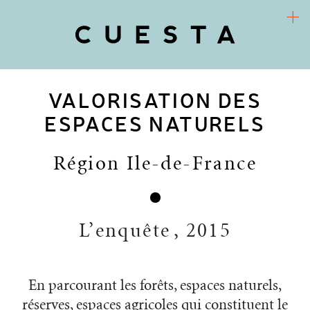
VALORISATION DES
COOPÉRATIVE D’URBANISME CULTUREL
Arts / Territoires / Sociétés
ESPACES NATURELS
CUESTA
Région Ile-de-France
PROJETS
RECHERCHE-ACTION
L’enquête
,
2015
FR
ACTUALITÉS
En parcourant les forêts, espaces naturels,
réserves, espaces agricoles qui constituent le