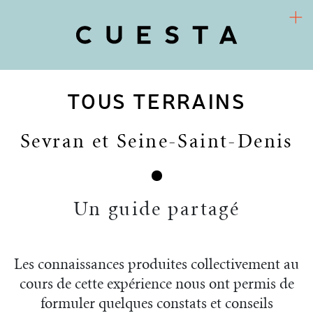
TOUS TERRAINS
COOPÉRATIVE D’URBANISME CULTUREL
Arts / Territoires / Sociétés
Sevran et Seine-Saint-Denis
CUESTA
PROJETS
Un guide partagé
RECHERCHE-ACTION
FR
ACTUALITÉS
Les connaissances produites collectivement au
cours de cette expérience nous ont permis de
formuler quelques constats et conseils