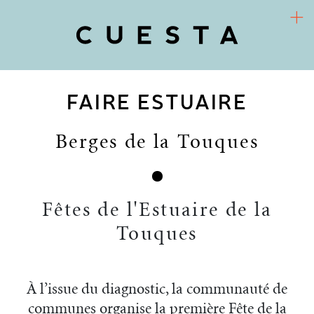
FAIRE ESTUAIRE
COOPÉRATIVE D’URBANISME CULTUREL
Arts / Territoires / Sociétés
Berges de la Touques
CUESTA
PROJETS
Fêtes de l'Estuaire de la
RECHERCHE-ACTION
Touques
FR
ACTUALITÉS
À l’issue du diagnostic, la communauté de
communes organise la première Fête de la