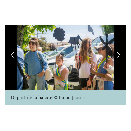
Départ de la balade © Lucie Jean
Fresque de la ripisylve © Lucie Jean