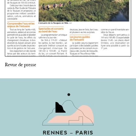
Revue de presse
Made
by